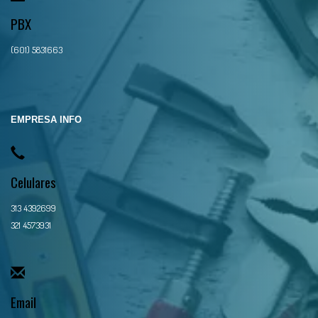
PBX
(601) 5831663
EMPRESA INFO
Celulares
313 4392699
321 4573931
Email