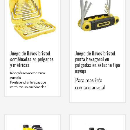
Juego de llaves bristol
Juego de llaves bristol
combinadas en pulgadas
punta hexagonal en
y métricas
pulgadas en estuche tipo
navaja
Fabricadas en acero cromo
vanadio
Para mas info
Puntas enchaflanadas que
comunicarse al
permiten un rapido acple al
tornillo
WHATSAPP
NORMA: FEDERAL GGG-K275D
3134392699
Para mas info
comunicarse al
WHATSAPP
3134392699