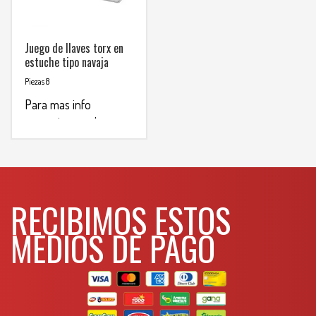
Juego de llaves torx en
estuche tipo navaja
Piezas 8
Para mas info
comunicarse al
WHATSAPP
3134392699
RECIBIMOS ESTOS
MEDIOS DE PAGO