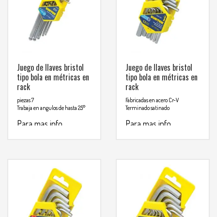
Juego de llaves bristol
Juego de llaves bristol
tipo bola en métricas en
tipo bola en métricas en
rack
rack
piezas 7
Fabricadas en acero Cr-V
Trabaja en angulos de hasta 25°
Terminado satinado
Para mas info
Para mas info
comunicarse al
comunicarse al
WHATSAPP
WHATSAPP
3134392699
3134392699