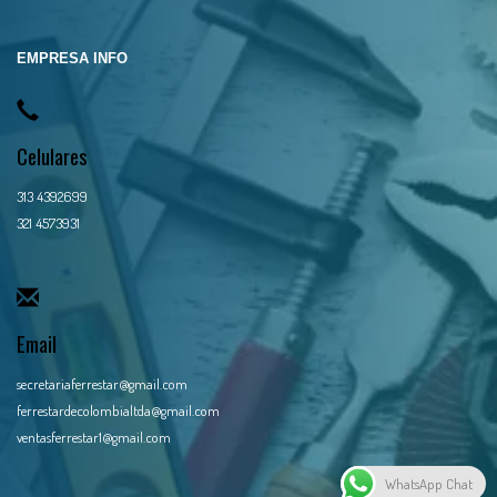
EMPRESA INFO
Celulares
313 4392699
321 4573931
Email
secretariaferrestar@gmail.com
ferrestardecolombialtda@gmail.com
ventasferrestar1@gmail.com
WhatsApp Chat