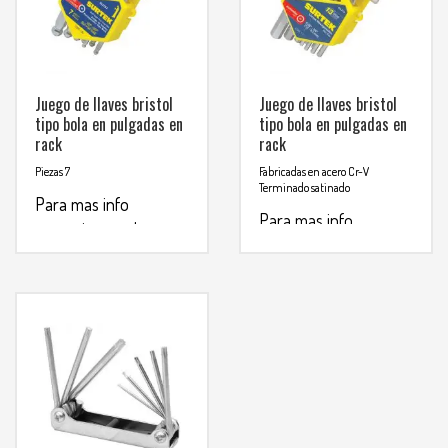
Juego de llaves bristol
Juego de llaves bristol
tipo bola en pulgadas en
tipo bola en pulgadas en
rack
rack
Piezas 7
Fabricadas en acero Cr-V
Terminado satinado
Para mas info
Para mas info
comunicarse al
comunicarse al
WHATSAPP
3134392699
WHATSAPP
3134392699