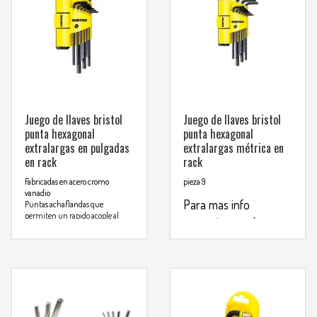
Juego de llaves bristol
Juego de llaves bristol
punta hexagonal
punta hexagonal
extralargas en pulgadas
extralargas métrica en
en rack
rack
Fabricadas en acero cromo
pieza 9
vanadio
Para mas info
Puntas achaflandas que
permiten un rapido acople al
comunicarse al
tornillo
WHATSAPP
3134392699
Para mas info
comunicarse al
WHATSAPP
3134392699