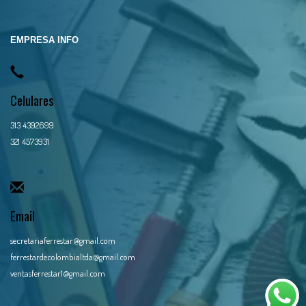
EMPRESA INFO
Celulares
313 4392699
321 4573931
Email
secretariaferrestar@gmail.com
ferrestardecolombialtda@gmail.com
ventasferrestar1@gmail.com