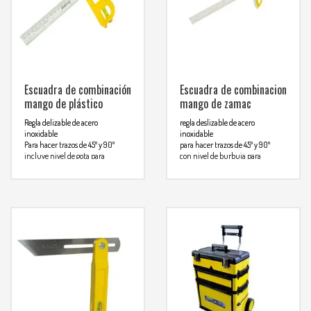
WHATSAPP
3134392699
Escuadra de combinación
Escuadra de combinacion
mango de plástico
mango de zamac
Regla delizable de acero
regla deslizable de acero
inoxidable
inoxidable
Para hacer trazos de 45º y 90º
para hacer trazos de 45º y 90º
incluye nivel de gota para
con nivel de burbuja para
comprobar horizontalidad y
comprobar horizontalidad y
verticalidad
verticalidad
Para mas info
Para mas info
comunicarse al
comunicarse al
WHATSAPP
WHATSAPP
3134392699
3134392699