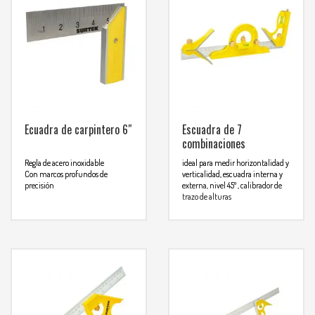
Ecuadra de carpintero 6″
Escuadra de 7
combinaciones
Regla de acero inoxidable
ideal para medir horizontalidad y
Con marcos profundos de
verticalidad, escuadra interna y
precisión
externa, nivel 45º , calibrador de
trazo de alturas
Para mas info
regla de acero inoxidable
graduada de pulgadas y
comunicarse al
milimetros
Cabezas maquinas y rectificadas
WHATSAPP
3134392699
a precisión
Para mas info
comunicarse al