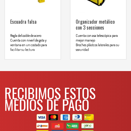
Escuadra falsa
Organizador metálico
con 3 secciones
Regla delizable de acero
Cuenta con asa telescópica para
Cuenta con niverl de gota y
mejor manejo
ventana en un costado para
Broches plástcos laterales para su
facilitar su lectura
seguridad
Mango de plástico de
Con dos diferentes niveles
polipropileno de alto impacto
moviles para mejor organización
Para transportar, traza o verificar
Organixador inferior abatible de
angulos de cualquier grado
gran capacidad
Ganchos posteriores para
Para mas info
enrrollar mangueras, cables, etc
comunicarse al
RECIBIMOS ESTOS
Para mas info
WHATSAPP
comunicarse al
3134392699
MEDIOS DE PAGO
WHATSAPP
3134392699